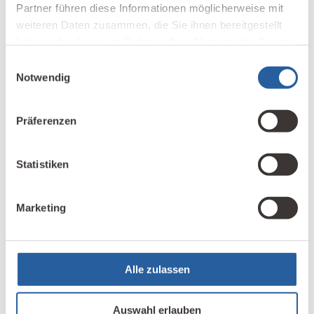
Partner führen diese Informationen möglicherweise mit
weiteren Daten zusammen, die Sie ihnen bereitgestellt
Grafik:
Verband Baubiologie e.V.
haben oder die sie im Rahmen Ihrer Nutzung der Dienste
gesammelt haben.
Einwilligungsauswahl
Notwendig
Präferenzen
STICHWORTE:
Verband Baubiologie
Statistiken
LESEN SIE MAGAZIN-BEITRÄGE ZUM THEMA:
Marketing
Baubiologie & Nachhaltigkeit
Alle zulassen
Auswahl erlauben