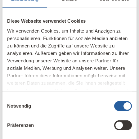
Ihre Stimme zählt
Diese Webseite verwendet Cookies
Wir verwenden Cookies, um Inhalte und Anzeigen zu
Kommentarregeln:
personalisieren, Funktionen für soziale Medien anbieten
Wir sind neugierig, was Sie zu sagen haben. Hier ist
zu können und die Zugriffe auf unsere Website zu
Raum für Ihre Meinung, Erfahrung, Stellungnahme oder
analysieren. Außerdem geben wir Informationen zu Ihrer
ergänzende Informationen. Bitte beachten Sie bei Ihrem
Verwendung unserer Website an unsere Partner für
Kommentar folgende Regeln:
soziale Medien, Werbung und Analysen weiter. Unsere
Bitte keine Fragen:
Auf dieser kostenlosen
Partner führen diese Informationen möglicherweise mit
Informationsplattform können wir keine Fragen
weiteren Daten zusammen, die Sie ihnen bereitgestellt
beantworten - bitte stellen Sie Ihre Fragen direkt an
haben oder die sie im Rahmen Ihrer Nutzung der Dienste
unsere
Autor*innen
.
gesammelt haben.
Einwilligungsauswahl
Bitte keine Werbung:
Gerne können Sie auf Ihre
Notwendig
Produkte/Dienstleistungen mit einem
Werbebanner
aufmerksam machen.
Präferenzen