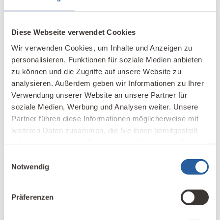
Bilder:
GRAMMER Solar
Diese Webseite verwendet Cookies
Wir verwenden Cookies, um Inhalte und Anzeigen zu
personalisieren, Funktionen für soziale Medien anbieten
zu können und die Zugriffe auf unsere Website zu
STICHWORTE:
analysieren. Außerdem geben wir Informationen zu Ihrer
Verwendung unserer Website an unsere Partner für
,
,
Ferienhaus
Luftkollektoren
soziale Medien, Werbung und Analysen weiter. Unsere
Wochenendhaus
Partner führen diese Informationen möglicherweise mit
weiteren Daten zusammen, die Sie ihnen bereitgestellt
haben oder die sie im Rahmen Ihrer Nutzung der Dienste
LESEN SIE MAGAZIN-BEITRÄGE ZUM THEMA:
gesammelt haben.
Einwilligungsauswahl
Energie & Haustechnik
Notwendig
Präferenzen