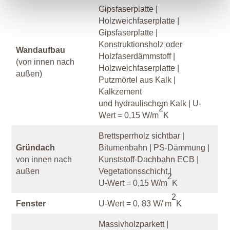
Gipsfaserplatte |
Holzweichfaserplatte |
Gipsfaserplatte |
Konstruktionsholz oder
Wandaufbau
Holzfaserdämmstoff |
(von innen nach
Holzweichfaserplatte |
außen)
Putzmörtel aus Kalk |
Kalkzement
und hydraulischem Kalk | U-
2
Wert = 0,15 W/m
K
Brettsperrholz sichtbar |
Gründach
Bitumenbahn | PS-Dämmung |
von innen nach
Kunststoff-Dachbahn ECB |
außen
Vegetationsschicht |
2
U-Wert = 0,15 W/m
K
2
Fenster
U-Wert = 0, 83 W/ m
K
Massivholzparkett |