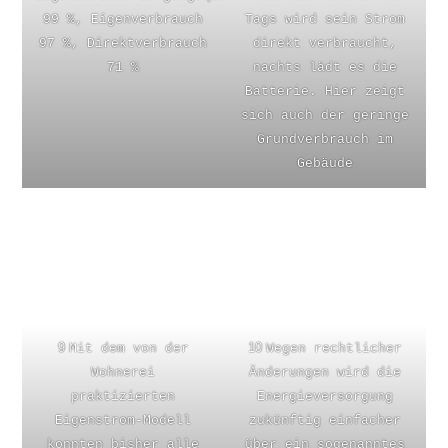
99 %, Eigenverbrauch
Tags wird sein Strom
97 %, Direktverbrauch
direkt verbraucht,
71 %
nachts lädt es die
Batterie. Hier zeigt
sich auch der geringe
Grundverbrauch im
Gebäude
9
10
Mit dem von der
Wegen rechtlicher
Wohnerei
Änderungen wird die
praktizierten
Energieversorgung
Eigenstrom-Modell
zukünftig einfacher
konnten bisher alle
über ein sogenanntes