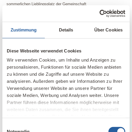
sommerlichen Lieblingsplatz der Gemeinschaft
Jede Wohnung hat einen individuellen Außenbereich
4
Mit BHKW, Stromspeicher und Solarzellen erreicht die Wohnerei
5
100 % Stromautarkie
Zustimmung
Details
Über Cookies
Für die frühe und die späte Sonne sind die Solarzellen je zur Hälfte
6
nach Osten und nach Westen ausgerichtet
Gesunde Materialien
Diese Webseite verwendet Cookies
Wir verwenden Cookies, um Inhalte und Anzeigen zu
„Wo möglich und finanziell vertretbar, haben wir
natürliche Baustoffe verwendet“, betont der Planer. So
personalisieren, Funktionen für soziale Medien anbieten
sind die Wände in den Wohnungen mit Holzfaserplatten
zu können und die Zugriffe auf unsere Website zu
gedämmt. Nur die Wohnungstrennwände sind mit
analysieren. Außerdem geben wir Informationen zu Ihrer
künstlicher Mineralfaser gedämmt, weil es während der
Verwendung unserer Website an unsere Partner für
Rohbauzeit von drei Wochen dauernd regnete. Alle
soziale Medien, Werbung und Analysen weiter. Unsere
Wände und Decken sind mit weißer Lehmfarbe oder -
Partner führen diese Informationen möglicherweise mit
streichputz gestrichen, die Bäder mit Sumpfkalk. „Es ist
weiteren Daten zusammen, die Sie ihnen bereitgestellt
eine sehr angenehme Wohnatmosphäre“, bestätigt der
haben oder die sie im Rahmen Ihrer Nutzung der Dienste
Hausherr. „Die Handwerker haben das auch gespürt.“
gesammelt haben.
Einwilligungsauswahl
Die Ausstattung aller Wohnungen ist identisch. Alle
Notwendig