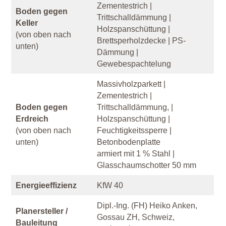
Zementestrich |
Boden gegen
Trittschalldämmung |
Keller
Holzspanschüttung |
(von oben nach
Brettsperholzdecke | PS-
unten)
Dämmung |
Gewebespachtelung
Massivholzparkett |
Zementestrich |
Boden gegen
Trittschalldämmung, |
Erdreich
Holzspanschüttung |
(von oben nach
Feuchtigkeitssperre |
unten)
Betonbodenplatte
armiert mit 1 % Stahl |
Glasschaumschotter 50 mm
Energieeffizienz
KfW 40
Dipl.-Ing. (FH) Heiko Anken,
Planersteller /
Gossau ZH, Schweiz,
Bauleitung