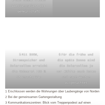
einen sommerlichen
Lieblingsplatz der
Gemeinschaft
5
6
Mit BHKW,
Für die frühe und
Stromspeicher und
die späte Sonne sind
Solarzellen erreicht
die Solarzellen je
die Wohnerei 100 %
zur Hälfte nach Osten
Stromautarkie
und nach Westen
ausgerichtet
Erschlossen werden die Wohnungen über Laubengänge von Norden
1
Bei der gemeinsamen Gartengestaltung
2
Kommunikationszentren: Blick vom Treppenpodest auf einen
3