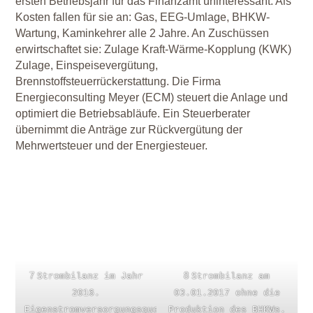
ersten Betriebsjahr für das Finanzamt uninteressant. Als
Kosten fallen für sie an: Gas, EEG-Umlage, BHKW-
Wartung, Kaminkehrer alle 2 Jahre. An Zuschüssen
erwirtschaftet sie: Zulage Kraft-Wärme-Kopplung (KWK)
Zulage, Einspeisevergütung,
Brennstoffsteuerrückerstattung. Die Firma
Energieconsulting Meyer (ECM) steuert die Anlage und
optimiert die Betriebsabläufe. Ein Steuerberater
übernimmt die Anträge zur Rückvergütung der
Mehrwertsteuer und der Energiesteuer.
7
8
Strombilanz im Jahr
Strombilanz am
2016.
03.01.2017 ohne die
Eigenstromversorgungsquote
Produktion des BHKWs.