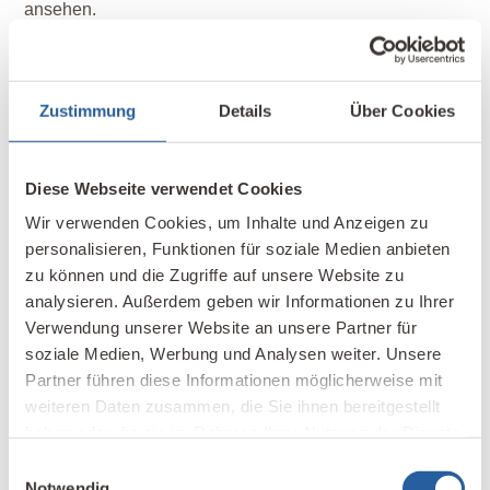
ansehen.
Welche interessanten Baumaterialien kamen zum
Zustimmung
Details
Über Cookies
Einsatz?
Die Fassadendämmung auf der Nord- und Südseite
Diese Webseite verwendet Cookies
ist aus Hanf-Kalksteinen. Die Ostseite ist innen mit
einer Hanf-Kalkschüttung gedämmt. Das Bauholz
Wir verwenden Cookies, um Inhalte und Anzeigen zu
personalisieren, Funktionen für soziale Medien anbieten
kommt aus der Nähe und aus dem eigenen Wald,
zu können und die Zugriffe auf unsere Website zu
selbst geschlagen im Winter bei abnehmendem
analysieren. Außerdem geben wir Informationen zu Ihrer
Mond. Die Fenster sind aus Kiefernholz, der
Verwendung unserer Website an unsere Partner für
Fußboden aus massiver Fichte. Es gibt
soziale Medien, Werbung und Analysen weiter. Unsere
Flächenheizungen in Wänden und Fußböden.
Partner führen diese Informationen möglicherweise mit
Verputzt wurde innen und außen mit reinem
weiteren Daten zusammen, die Sie ihnen bereitgestellt
Sumpfkalkmörtel. Für das Dach haben wir
haben oder die sie im Rahmen Ihrer Nutzung der Dienste
gebrauchte Ziegel kreislaufgerecht per Hand
gesammelt haben.
Einwilligungsauswahl
recycelt.
Notwendig