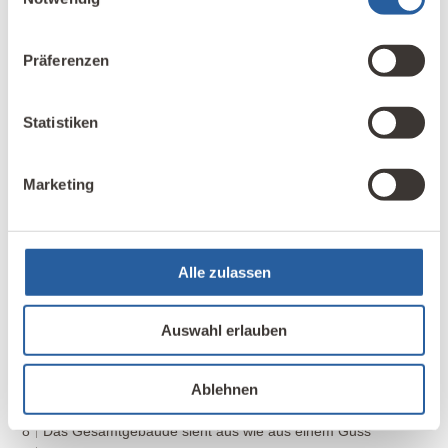
Präferenzen
Statistiken
7
8
Marketing
Alle zulassen
9
10
Auswahl erlauben
7
Der denkmalgeschützte Holzblockbau des Huberhofs wurde
abgebaut und samt Erweiterung auf einem neuen Grundstück
Ablehnen
wieder aufgebaut
8
Das Gesamtgebäude sieht aus wie aus einem Guss