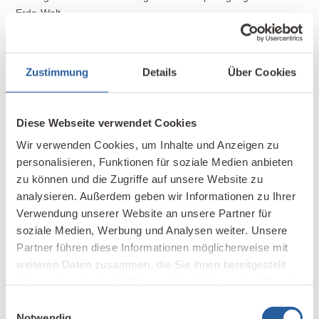
Erde-Welt
Soziales Engagement
Zustimmung
Details
Über Cookies
Als regionaler Arbeitgeber mit österreichischer
Wertschöpfungskette beschäftigt der Standort 60
Diese Webseite verwendet Cookies
Mitarbeiter*innen, die mit angepassten
Wir verwenden Cookies, um Inhalte und Anzeigen zu
Arbeitszeitmodellen (firmenweit 50 verschiedene
personalisieren, Funktionen für soziale Medien anbieten
Modelle) vor Ort tätig sind. Sie erhalten eine
zu können und die Zugriffe auf unsere Website zu
Unterstützung für die Kita und können die Elektro-
analysieren. Außerdem geben wir Informationen zu Ihrer
Tankstellen nutzen.
Verwendung unserer Website an unsere Partner für
soziale Medien, Werbung und Analysen weiter. Unsere
Das als Horizont und Landschaft ausgebildete Gebäude
Partner führen diese Informationen möglicherweise mit
weckt Assoziationen nach in die Ferne oder in die
weiteren Daten zusammen, die Sie ihnen bereitgestellt
Zukunft blicken und seinen Horizont erweitern. Die
haben oder die sie im Rahmen Ihrer Nutzung der Dienste
Verbundenheit von Mensch und Natur zu fokussieren,
gesammelt haben.
Einwilligungsauswahl
Werte und Sinneseindrücke zu vermitteln und sein
Notwendig