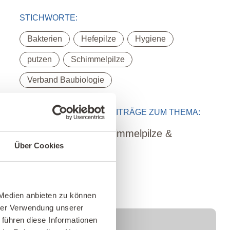
STICHWORTE:
,
,
,
Bakterien
Hefepilze
Hygiene
,
,
putzen
Schimmelpilze
Verband Baubiologie
LESEN SIE MAGAZIN-BEITRÄGE ZUM THEMA:
Wohngifte & Schimmelpilze &
Über Cookies
Schädlinge
 Medien anbieten zu können
hrer Verwendung unserer
 führen diese Informationen
kostenfreies