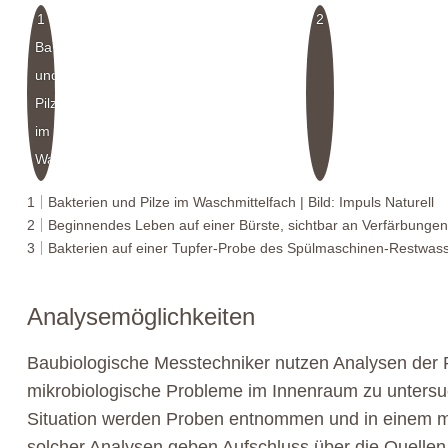
1
2
Bakterien
und
Pilze
im
Waschmittelfach
1
Bakterien und Pilze im Waschmittelfach | Bild: Impuls Naturell
2
Beginnendes Leben auf einer Bürste, sichtbar an Verfärbungen 
3
Bakterien auf einer Tupfer-Probe des Spülmaschinen-Restwasser
Analysemöglichkeiten
Baubiologische Messtechniker nutzen Analysen der R
mikrobiologische Probleme im Innenraum zu untersuc
Situation werden Proben entnommen und in einem mi
solcher Analysen geben Aufschluss über die Quelle