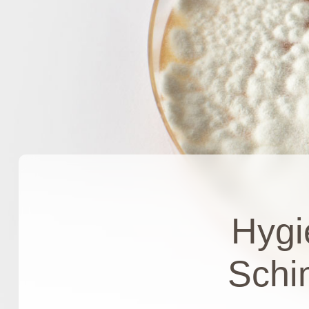
Hygi
Schi