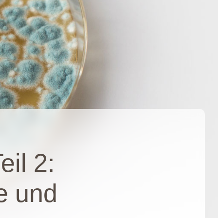
il 2:
e und