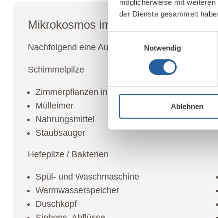
möglicherweise mit weiteren
der Dienste gesammelt habe
Mikrokosmos im Haushalt
Einwilligungsauswahl
Nachfolgend eine Auflistung der häufigsten Le
Notwendig
Schimmelpilze
Zimmerpflanzen in Erde
Mülleimer
Ablehnen
Nahrungsmittel
Staubsauger
Hefepilze / Bakterien
Spül- und Waschmaschine
Warmwasserspeicher
Duschkopf
Siphons, Abflüsse