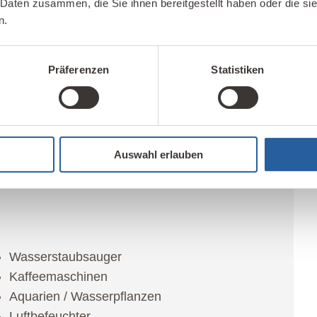
 Daten zusammen, die Sie ihnen bereitgestellt haben oder die s
n.
bensräume für Mikroorganismen im Wohnumfeld.
Präferenzen
Statistiken
Waschmittelfach
Abtauschale des Kühlschranks
Auswahl erlauben
dauerhaft feuchte Bauteile
Wasserstaubsauger
Kaffeemaschinen
Aquarien / Wasserpflanzen
Luftbefeuchter