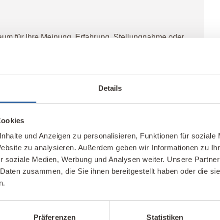
Raum für Ihre Meinung, Erfahrung, Stellungnahme oder
em Kommentar folgende Regeln:
nsplattform können wir keine Fragen beantworten -
nnen
.
Details
ukte/Dienstleistungen mit einem
Werbebanner
Cookies
nhalte und Anzeigen zu personalisieren, Funktionen für soziale
liche Felder sind mit
*
markiert
Website zu analysieren. Außerdem geben wir Informationen zu I
r soziale Medien, Werbung und Analysen weiter. Unsere Partner
regeln
 Daten zusammen, die Sie ihnen bereitgestellt haben oder die s
n.
Präferenzen
Statistiken