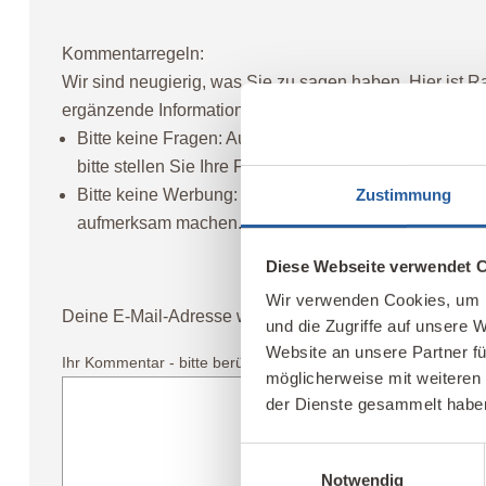
Kommentarregeln:
Wir sind neugierig, was Sie zu sagen haben. Hier ist 
ergänzende Informationen. Bitte beachten Sie bei Ihr
Bitte keine Fragen:
Auf dieser kostenlosen Informatio
bitte stellen Sie Ihre Fragen direkt an unsere
Autor*i
Zustimmung
Bitte keine Werbung:
Gerne können Sie auf Ihre Prod
aufmerksam machen.
Diese Webseite verwendet 
Wir verwenden Cookies, um I
Deine E-Mail-Adresse wird nicht veröffentlicht.
Erforder
und die Zugriffe auf unsere 
Website an unsere Partner fü
Ihr Kommentar - bitte berücksichtigen Sie unsere Kommentar
möglicherweise mit weiteren
der Dienste gesammelt habe
Einwilligungsauswahl
Notwendig