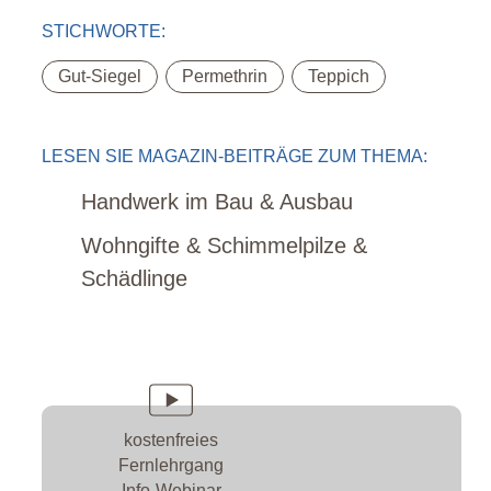
STICHWORTE:
,
,
Gut-Siegel
Permethrin
Teppich
LESEN SIE MAGAZIN-BEITRÄGE ZUM THEMA:
Handwerk im Bau & Ausbau
Wohngifte & Schimmelpilze &
Schädlinge
kostenfreies
Fernlehrgang
Info-Webinar