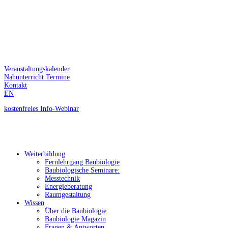
Veranstaltungskalender
Nahunterricht Termine
Kontakt
EN
kostenfreies
Info-Webinar
Weiterbildung
Fernlehrgang Baubiologie
Baubiologische Seminare:
Messtechnik
Energieberatung
Raumgestaltung
Wissen
Über die Baubiologie
Baubiologie Magazin
Fragen & Antworten