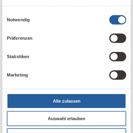
haben oder die sie im Rahmen Ihrer Nutzung der Dienste
gesammelt haben.
Einwilligungsauswahl
Notwendig
Name
*
Präferenzen
E-Mail-Adresse
*
Statistiken
Marketing
Name, E-Mail-Adresse und Website in diesem
Browser für meinen nächsten Kommentar
speichern.
Alle zulassen
Kommentar abschicken
Auswahl erlauben