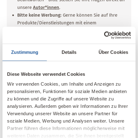
unsere
Autor*innen
.
Bitte keine Werbung:
Gerne können Sie auf Ihre
Produkte/Dienstleistungen mit einem
Werbebanner
aufmerksam machen.
Zustimmung
Details
Über Cookies
Deine E-Mail-Adresse wird nicht veröffentlicht.
Erforderliche Felder sind mit
*
markiert
Ihr Kommentar - bitte berücksichtigen Sie unsere
Diese Webseite verwendet Cookies
Kommentarregeln
Wir verwenden Cookies, um Inhalte und Anzeigen zu
personalisieren, Funktionen für soziale Medien anbieten
zu können und die Zugriffe auf unsere Website zu
analysieren. Außerdem geben wir Informationen zu Ihrer
Verwendung unserer Website an unsere Partner für
soziale Medien, Werbung und Analysen weiter. Unsere
Partner führen diese Informationen möglicherweise mit
weiteren Daten zusammen, die Sie ihnen bereitgestellt