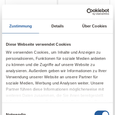
1
2
Zustimmung
Details
Über Cookies
Diese Webseite verwendet Cookies
Wir verwenden Cookies, um Inhalte und Anzeigen zu
personalisieren, Funktionen für soziale Medien anbieten
3
4
zu können und die Zugriffe auf unsere Website zu
analysieren. Außerdem geben wir Informationen zu Ihrer
1
Grundriss
Verwendung unserer Website an unsere Partner für
2
Ansicht
soziale Medien, Werbung und Analysen weiter. Unsere
3
Schnitt
Partner führen diese Informationen möglicherweise mit
4
Lageplan
weiteren Daten zusammen, die Sie ihnen bereitgestellt
haben oder die sie im Rahmen Ihrer Nutzung der Dienste
Einfach konstruierte Einbauten
gesammelt haben.
Einwilligungsauswahl
Notwendig