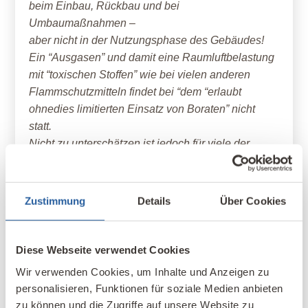
beim Einbau, Rückbau und bei
Umbaumaßnahmen –
aber nicht in der Nutzungsphase des Gebäudes!
Ein “Ausgasen” und damit eine Raumluftbelastung
mit “toxischen Stoffen” wie bei vielen anderen
Flammschutzmitteln findet bei “dem “erlaubt
ohnedies limitierten Einsatz von Boraten” nicht
statt.
Nicht zu unterschätzen ist jedoch für viele der
emotionale Faktor beim Wissen um “Schadstoffe”
im Gebäude, der unabhängig von toxikologischen
Aussagen individuell eine kategorische
Zustimmung
Details
Über Cookies
“Ablehnung” vollkommen rechtfertigt.
Meine Bedenken betreffen bei allen Bauprodukten
aber stets primär “Emissionen” von vielen
Diese Webseite verwendet Cookies
gesundheitsgefährdenden Stoffen aus zahlreichen
Wir verwenden Cookies, um Inhalte und Anzeigen zu
Produkten, die auch im verbauten Zustand
personalisieren, Funktionen für soziale Medien anbieten
raumluftwirksam sein können. Ich lege daher
zu können und die Zugriffe auf unsere Website zu