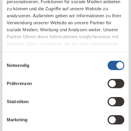
personalisieren, Funktionen für soziale Medien anbieten
zu können und die Zugriffe auf unsere Website zu
analysieren. Außerdem geben wir Informationen zu Ihrer
Verwendung unserer Website an unsere Partner für
soziale Medien, Werbung und Analysen weiter. Unsere
19. März 2019
Vergiss‘ g’rad den Mobilfunkmast,
Partner führen diese Informationen möglicherweise mit
weiteren Daten zusammen, die Sie ihnen bereitgestellt
wenn Du selbst ein Smartphone
haben oder die sie im Rahmen Ihrer Nutzung der Dienste
hast! – Teil 1
gesammelt haben.
Einwilligungsauswahl
Notwendig
Smartphones – Sendehäufigkeit: Es gab einmal
Präferenzen
eine Zeit, da waren Mobile Phones nicht smart,
sondern nur handy. Sie waren einfache
Kommunikationsprothesen für mobile Telefonate
Statistiken
von unterwegs, und sie taten nur das, was man
ihnen sagte. Das Sagen hatten der
Marketing
Kommunikationsprothesenträger – also der
Benutzer – und die Mobilfunk-Basisstation: Der