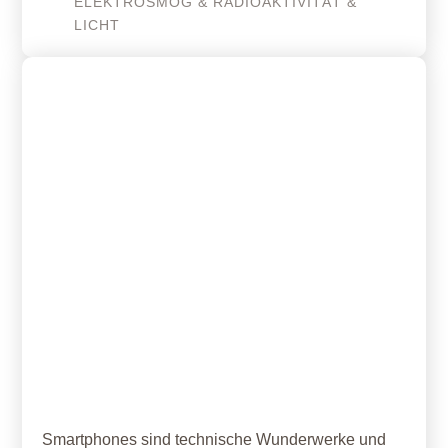
ELEKTROSMOG & RADIOAKTIVITÄT &
LICHT
11. April 2019
Vergiss‘ g’rad den Mobilfunkmast,
wenn Du selbst ein Smartphone
hast! – Teil 2
Smartphones sind technische Wunderwerke und