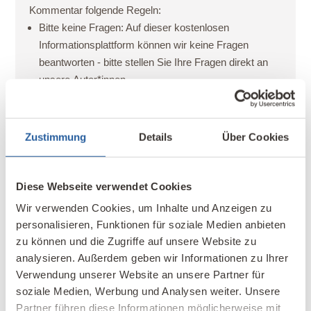
Kommentar folgende Regeln:
Bitte keine Fragen:
Auf dieser kostenlosen
Informationsplattform können wir keine Fragen
beantworten - bitte stellen Sie Ihre Fragen direkt an
unsere
Autor*innen
.
Bitte keine Werbung:
Gerne können Sie auf Ihre
Produkte/Dienstleistungen mit einem
Werbebanner
aufmerksam machen.
Zustimmung
Details
Über Cookies
Deine E-Mail-Adresse wird nicht veröffentlicht.
Diese Webseite verwendet Cookies
Erforderliche Felder sind mit
*
markiert
Wir verwenden Cookies, um Inhalte und Anzeigen zu
personalisieren, Funktionen für soziale Medien anbieten
Ihr Kommentar - bitte berücksichtigen Sie unsere
zu können und die Zugriffe auf unsere Website zu
Kommentarregeln
analysieren. Außerdem geben wir Informationen zu Ihrer
Verwendung unserer Website an unsere Partner für
soziale Medien, Werbung und Analysen weiter. Unsere
Partner führen diese Informationen möglicherweise mit