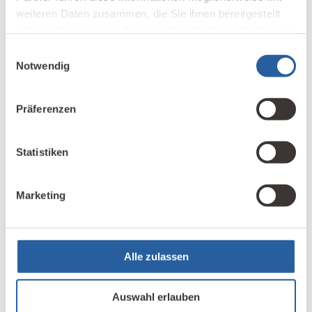
weiteren Daten zusammen, die Sie ihnen bereitgestellt
haben oder die sie im Rahmen Ihrer Nutzung der Dienste
gesammelt haben.
Einwilligungsauswahl
Notwendig
Präferenzen
Name
*
Statistiken
E-Mail-Adresse
*
Marketing
Alle zulassen
Name, E-Mail-Adresse und Website in diesem
Browser für meinen nächsten Kommentar
speichern.
Auswahl erlauben