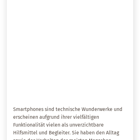
11. April 2019
Vergiss‘ g’rad den Mobilfunkmast,
wenn Du selbst ein Smartphone
hast! – Teil 2
Smartphones sind technische Wunderwerke und
erscheinen aufgrund ihrer vielfältigen
Funktionalität vielen als unverzichtbare
Hilfsmittel und Begleiter. Sie haben den Alltag