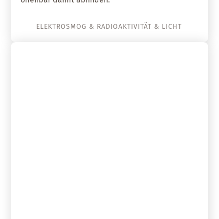
ELEKTROSMOG & RADIOAKTIVITÄT & LICHT
19. September 2019
Hummelpelz als Elektrosensor –
Ist Elektrosmog Mitursache für
das Insektensterben?