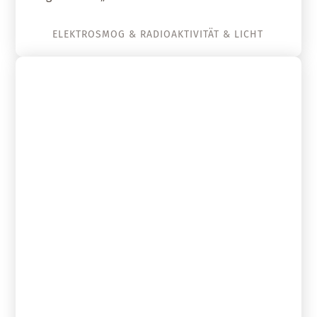
ELEKTROSMOG & RADIOAKTIVITÄT & LICHT
14. Januar 2020
Strahlenbewusstseinsstudie des
BfS: Bevölkerung wünscht sich
mehr Aufklärung