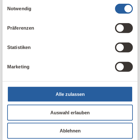
gesammelt haben.
Einwilligungsauswahl
Notwendig
Präferenzen
Statistiken
Marketing
07. Januar 2021
Einseitige Baumschäden mit
Sichtverbindung zu
Alle zulassen
Mobilfunksendern
Auswahl erlauben
Gleichzeitiges Erkranken von Menschen und
Bäumen unter Hochfrequenzexposition: Bereits
Ablehnen
im Jahre 2004 wandten sich 130 Ärztinnen und