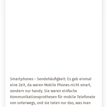
19. März 2019
Vergiss‘ g’rad den Mobilfunkmast,
wenn Du selbst ein Smartphone
hast! – Teil 1
Smartphones – Sendehäufigkeit: Es gab einmal
eine Zeit, da waren Mobile Phones nicht smart,
sondern nur handy. Sie waren einfache
Kommunikationsprothesen für mobile Telefonate
von unterwegs, und sie taten nur das, was man