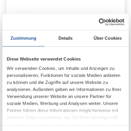
Zustimmung
Details
Über Cookies
Diese Webseite verwendet Cookies
Wir verwenden Cookies, um Inhalte und Anzeigen zu
06. September 2020
personalisieren, Funktionen für soziale Medien anbieten
Besser schlafen ohne Funk
zu können und die Zugriffe auf unsere Website zu
analysieren. Außerdem geben wir Informationen zu Ihrer
Verwendung unserer Website an unsere Partner für
Künstliche Strahlung als Belastung in
soziale Medien, Werbung und Analysen weiter. Unsere
Erholungsphasen
Partner führen diese Informationen möglicherweise mit
weiteren Daten zusammen, die Sie ihnen bereitgestellt
ELEKTROSMOG & RADIOAKTIVITÄT & LICHT
haben oder die sie im Rahmen Ihrer Nutzung der Dienste