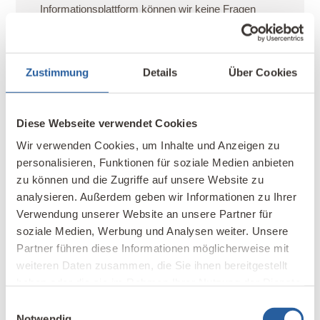
Informationsplattform können wir keine Fragen
beantworten - bitte stellen Sie Ihre Fragen direkt an
unsere
Autor*innen
.
Bitte keine Werbung:
Gerne können Sie auf Ihre
Zustimmung
Details
Über Cookies
Produkte/Dienstleistungen mit einem
Werbebanner
aufmerksam machen.
Diese Webseite verwendet Cookies
Wir verwenden Cookies, um Inhalte und Anzeigen zu
Deine E-Mail-Adresse wird nicht veröffentlicht.
personalisieren, Funktionen für soziale Medien anbieten
Erforderliche Felder sind mit
*
markiert
zu können und die Zugriffe auf unsere Website zu
Ihr Kommentar - bitte berücksichtigen Sie unsere
analysieren. Außerdem geben wir Informationen zu Ihrer
Verwendung unserer Website an unsere Partner für
Kommentarregeln
soziale Medien, Werbung und Analysen weiter. Unsere
Partner führen diese Informationen möglicherweise mit
weiteren Daten zusammen, die Sie ihnen bereitgestellt
haben oder die sie im Rahmen Ihrer Nutzung der Dienste
gesammelt haben.
Einwilligungsauswahl
Notwendig