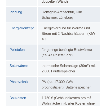
doppelten Wänden
Planung
Deltagrün Architektur, Dirk
Scharmer, Lüneburg
Energiekonzept
Energieverbund für Wärme und
Strom mit 2 Nachbarhäusern (KfW
40)
Pelletofen
für geringe benötigte Restwärme
(ca. 4 t Pellets/Jahr)
2
Solarwärme
thermische Solaranlage (30m
) mit
2.000 l Pufferspeicher
Photovoltaik
PV (ca. 17.000 kWh
prognostiziert), Batteriespeicher
2
Baukosten
1.750 € (Gebäudekosten pro m
Wohnfläche inkl. aller Kosten ohne