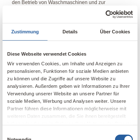
den Betrieb von Waschmaschinen und zur
Gartenbewässerung zu verwenden.
Abwasser
Man kann vom Anschlusszwang an den
Zustimmung
Details
Über Cookies
Abwasserkanal freigestellt werden, um z.B. eine
Kleinkläranlage auf dem Grundstück betreiben zu
dürfen. Im Fall einer Befreiung benötigt man eine
Diese Webseite verwendet Cookies
wasserrechtliche Erlaubnis von der jeweils
Wir verwenden Cookies, um Inhalte und Anzeigen zu
zuständigen Unteren Wasserbehörde. Diese bestimmt
personalisieren, Funktionen für soziale Medien anbieten
insbesondere die zu erbringende minimale
zu können und die Zugriffe auf unsere Website zu
Reinigungsleistung und die Einstufung in eine
analysieren. Außerdem geben wir Informationen zu Ihrer
Reinigungsklasse.
Verwendung unserer Website an unsere Partner für
soziale Medien, Werbung und Analysen weiter. Unsere
Partner führen diese Informationen möglicherweise mit
Autarke Nutzung – Photovoltaikanlagen
weiteren Daten zusammen, die Sie ihnen bereitgestellt
haben oder die sie im Rahmen Ihrer Nutzung der Dienste
Für Photovoltaikanlagen, die auf Dächern oder an
gesammelt haben.
Einwilligungsauswahl
Fassaden montiert werden, sind im allgemeinen keine
Notwendig