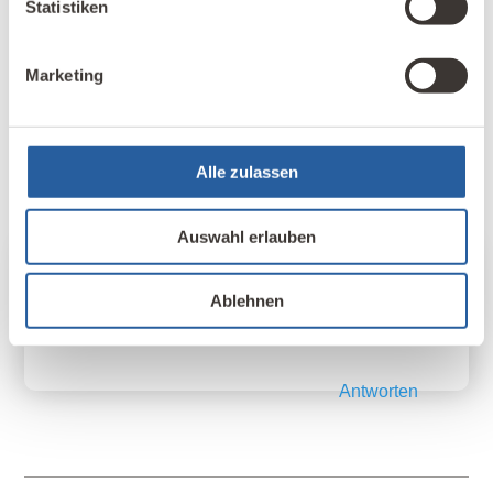
Statistiken
Browser für meinen nächsten Kommentar
speichern.
Marketing
Kommentar abschicken
Alle zulassen
Gerd Meurer
am 28. Juli 2020 um 12:45
Auswahl erlauben
Schönes Projekt! Hier würde sich gut die
Ablehnen
Energieerzeugung auf dem Dach und eine
Flächenheizung integrieren lassen.
Antworten