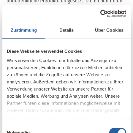
unbedenkliche Produkte eingesetzt. Die Eichendielen
wurden nicht verleimt und nur mit natürlichem Hartöl
behandelt – ein optimaler Schutz für den Boden ohne
chemische Lösemittel und Zusatzstoffe.
Zustimmung
Details
Über Cookies
Die Offenheit der Bauherren für natürliche
Baumaterialien und ihr Streben nach einer stilvollen
Diese Webseite verwendet Cookies
Landhausarchitektur ermöglichten eine ideale
Kombination aus Raumgestaltung und
Wir verwenden Cookies, um Inhalte und Anzeigen zu
Wohngesundheit. So konnte ein Projekt realisiert
personalisieren, Funktionen für soziale Medien anbieten
zu können und die Zugriffe auf unsere Website zu
werden, das auch in Zukunft als Vorbild für weitere
analysieren. Außerdem geben wir Informationen zu Ihrer
Sanierungen dienen kann.
Verwendung unserer Website an unsere Partner für
soziale Medien, Werbung und Analysen weiter. Unsere
Dachausbau in Aubenham, Bayern
Partner führen diese Informationen möglicherweise mit
weiteren Daten zusammen, die Sie ihnen bereitgestellt
haben oder die sie im Rahmen Ihrer Nutzung der Dienste
Baujahr
1925
gesammelt haben.
Einwilligungsauswahl
Ausbaustufe
Offener Dachraum über zwei
Notwendig